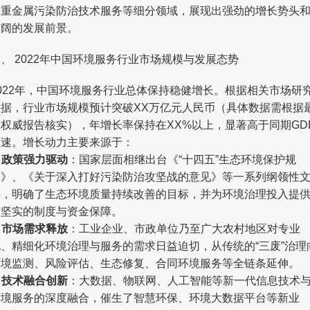
和重金属污染防治技术服务等细分领域，展现出强劲的增长势头
广阔的发展前景。
、 2022年中国环境服务行业市场规模与发展态势
2022年，中国环境服务行业总体保持稳健增长。根据相关市场研
数据，行业市场规模预计突破XX万亿元人民币（具体数据需根据
新权威报告核实），年增长率保持在XX%以上，显著高于同期GD
增速。增长动力主要来源于：
.
政策强力驱动
：国家层面相继出台《“十四五”生态环境保护规
划》、《关于深入打好污染防治攻坚战的意见》等一系列纲领性
件，明确了生态环境质量持续改善的目标，并为环境治理投入提
了坚实的制度与资金保障。
.
市场需求释放
：工业企业、市政单位乃至广大农村地区对专业
化、精细化环境治理与服务的需求日益迫切，从传统的“三废”治理
环境监测、风险评估、生态修复、合同环境服务等全链条延伸。
.
技术融合创新
：大数据、物联网、人工智能等新一代信息技术
环境服务的深度融合，催生了智慧环保、环境大数据平台等新业