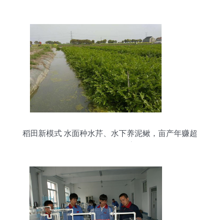
稻田新模式 水面种水芹、水下养泥鳅，亩产年赚超
4万元的绿色致富经